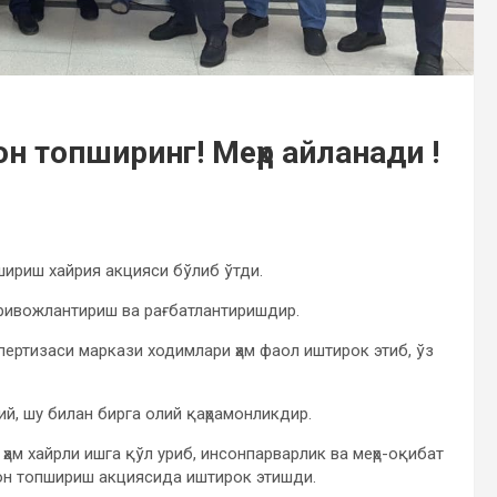
н топширинг! Меҳр айланади !
пшириш хайрия акцияси бўлиб ўтди.
 ривожлантириш ва рағбатлантиришдир.
ертизаси маркази ходимлари ҳам фаол иштирок этиб, ўз
ий, шу билан бирга олий қаҳрамонликдир.
ҳам хайрли ишга қўл уриб, инсонпарварлик ва меҳр-оқибат
қон топшириш акциясида иштирок этишди.