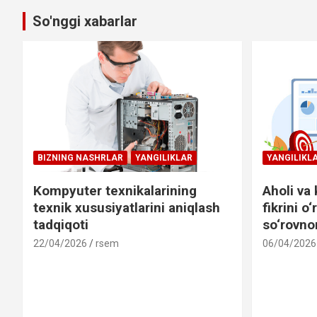
So'nggi xabarlar
BIZNING NASHRLAR
YANGILIKLAR
YANGILIKL
Kompyuter texnikalarining
Aholi va
texnik xususiyatlarini aniqlash
fikrini o
tadqiqoti
so‘rovn
22/04/2026
rsem
06/04/2026