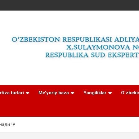
tiza turlari
Me’yoriy baza
Yangiliklar
O’zbeki
ади !♥️