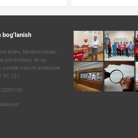
n bog’lanish
nt shahri, Mirobod tumani,
a yo'li ko'chasi, 46-uy.
 yonidan o‘tuvchi avtobuslar:
7, 81, 127
712091155
sudex.uz