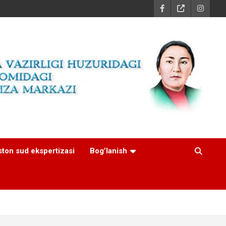
ston sud ekspertizasi
Bog’lanish