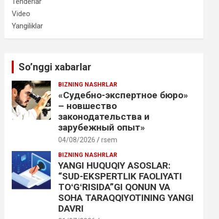
Tenderlar
Video
Yangiliklar
So’nggi xabarlar
BIZNING NASHRLAR
«Судебно-экспертное бюро»
– новшество
законодательства и
зарубежный опыт»
04/08/2026
rsem
BIZNING NASHRLAR
YANGI HUQUQIY ASOSLAR:
“SUD-EKSPERTLIK FAOLIYATI
TOʻGʻRISIDA”GI QONUN VA
SOHA TARAQQIYOTINING YANGI
DAVRI