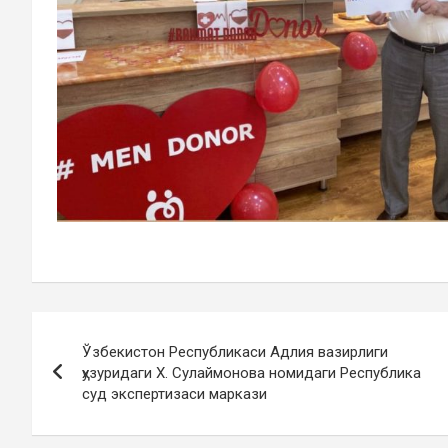
Post
Ўзбекистон Республикаси Адлия вазирлиги
navigation
ҳузуридаги Х. Сулаймонова номидаги Республика
суд экспертизаси маркази