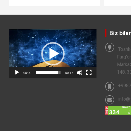
Video
Biz bila
Player
Toshke
Farg'on
Markaz
148, 3
00:00
00:17
+998
info@