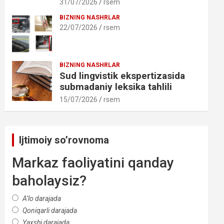
31/07/2026
rsem
BIZNING NASHRLAR
22/07/2026
rsem
BIZNING NASHRLAR
Sud lingvistik ekspertizasida
submadaniy leksika tahlili
15/07/2026
rsem
Ijtimoiy so’rovnoma
Markaz faoliyatini qanday
baholaysiz?
A’lo darajada
Qoniqarli darajada
Yaxshi darajada