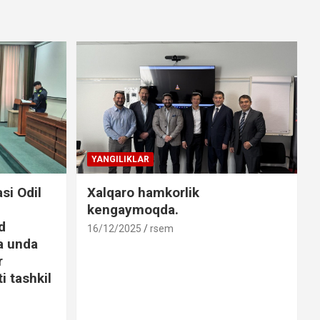
YANGILIKLAR
si Odil
Xalqaro hamkorlik
kengaymoqda.
d
16/12/2025
rsem
va unda
r
i tashkil