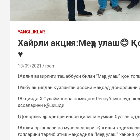
YANGILIKLAR
Хайрли акция:Меҳр улаш😊 Қо
♥️
13/09/2021
rsem
❗️Адлия вазирлиги ташаббуси билан ”Меҳр улаш” қон то
❗️Ушбу акциядан кўзланган асосий мақсад донорликни
❗️Акцияда Х.Сулаймонова номидаги Республика суд эксп
ҳиссаларини қўшишди.
❗️Донорлик ҳар қандай инсон қилиши мумкин бўлган одд
❗️Адлия органлари ва муассасалари кўнгилли ходимлари 
ғояларини тарғиб этиш мақсадида “Меҳр улаш” хайрия 