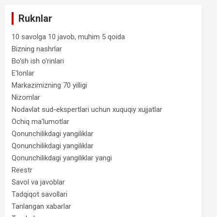
Ruknlar
10 savolga 10 javob, muhim 5 qoida
Bizning nashrlar
Bo'sh ish o'rinlari
Eʻlonlar
Markazimizning 70 yilligi
Nizomlar
Nodavlat sud-ekspertlari uchun xuquqiy xujjatlar
Ochiq ma'lumotlar
Qonunchilikdagi yangiliklar
Qonunchilikdagi yangiliklar
Qonunchilikdagi yangiliklar yangi
Reestr
Savol va javoblar
Tadqiqot savollari
Tanlangan xabarlar