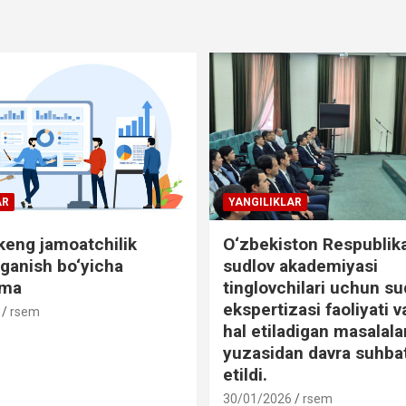
AR
YANGILIKLAR
 keng jamoatchilik
O‘zbekiston Respublika
‘rganish bo‘yicha
sudlov akademiyasi
oma
tinglovchilari uchun su
ekspertizasi faoliyati 
rsem
hal etiladigan masalala
yuzasidan davra suhbat
etildi.
30/01/2026
rsem