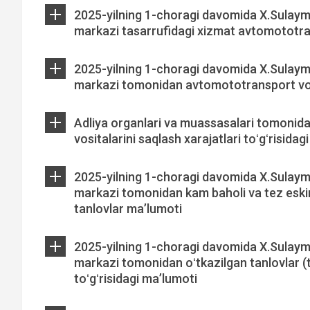
2025-yilning 1-choragi davomida X.Sulaym
markazi tasarrufidagi xizmat avtomototran
2025-yilning 1-choragi davomida X.Sulaym
markazi tomonidan avtomototransport vosit
Adliya organlari va muassasalari tomonid
vositalarini saqlash xarajatlari toʻgʻrisida
2025-yilning 1-choragi davomida X.Sulay
markazi tomonidan kam baholi va tez eskir
tanlovlar ma’lumoti
2025-yilning 1-choragi davomida X.Sulay
markazi tomonidan oʻtkazilgan tanlovlar (t
toʻgʻrisidagi ma’lumoti