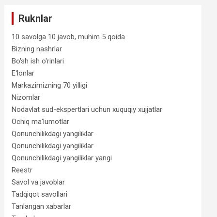
Ruknlar
10 savolga 10 javob, muhim 5 qoida
Bizning nashrlar
Bo'sh ish o'rinlari
Eʻlonlar
Markazimizning 70 yilligi
Nizomlar
Nodavlat sud-ekspertlari uchun xuquqiy xujjatlar
Ochiq ma'lumotlar
Qonunchilikdagi yangiliklar
Qonunchilikdagi yangiliklar
Qonunchilikdagi yangiliklar yangi
Reestr
Savol va javoblar
Tadqiqot savollari
Tanlangan xabarlar