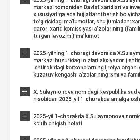
markazi tomonidan Davlat xaridlari va inve
xususiyatiga ega hujjatlarni berish boʻyicha
toʻgʻrisidagi maʼlumotlar, shu jumladan: xar
qaror; xarid komissiyasi aʼzolarining (famili
turgan lavozimi) ma’lumot
2025-yilning 1-choragi davomida X.Sulaym
markazi huzuridagi oʻzlari aksiyador (ishti
ishtirokidagi korxonalarning ijroiya organi 
kuzatuv kengashi aʼzolarining ismi va famil
X. Sulaymonova nomidagi Respublika sud e
hisobidan 2025-yil 1-chorakda amalga oshi
2025-yil 1-chorakda X.Sulaymonova nomid
ko’rib chiqish holati