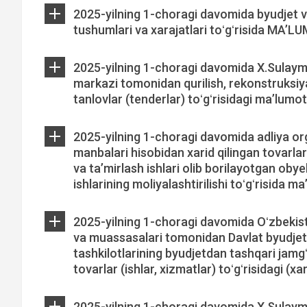
2025-yilning 1-choragi davomida byudjet 
tushumlari va xarajatlari toʻgʻrisida MAʼ
2025-yilning 1-choragi davomida X.Sulaym
markazi tomonidan qurilish, rekonstruksiya 
tanlovlar (tenderlar) toʻgʻrisidagi ma’lumot
2025-yilning 1-choragi davomida adliya o
manbalari hisobidan xarid qilingan tovarlar
va taʼmirlash ishlari olib borilayotgan obye
ishlarining moliyalashtirilishi toʻgʻrisida m
2025-yilning 1-choragi davomida Oʻzbekiston
va muassasalari tomonidan Davlat byudjet
tashkilotlarining byudjetdan tashqari jamgʻa
tovarlar (ishlar, xizmatlar) toʻgʻrisidagi (x
2025-yilning 1-choragi davomida X.Sulaym