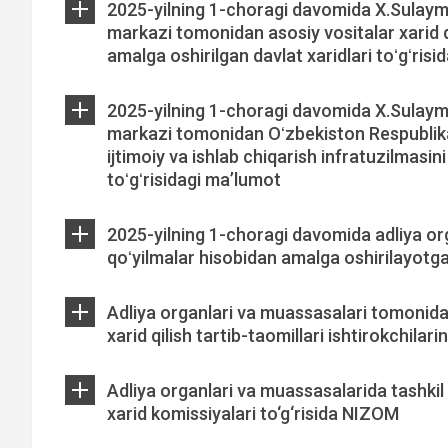
2025-yilning 1-choragi davomida X.Sulaym
markazi tomonidan asosiy vositalar xarid q
amalga oshirilgan davlat xaridlari toʻgʻris
2025-yilning 1-choragi davomida X.Sulaym
markazi tomonidan Oʻzbekiston Respublikas
ijtimoiy va ishlab chiqarish infratuzilmasini r
toʻgʻrisidagi ma’lumot
2025-yilning 1-choragi davomida adliya or
qoʻyilmalar hisobidan amalga oshirilayotgan
Adliya organlari va muassasalari tomonidan
xarid qilish tartib-taomillari ishtirokchila
Adliya organlari va muassasalarida tashkil 
xarid komissiyalari to‘g‘risida NIZOM