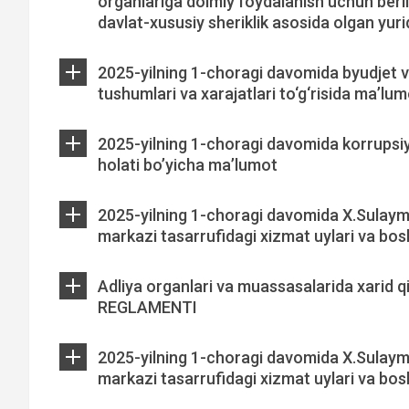
organlariga doimiy foydalanish uchun beri
davlat-xususiy sheriklik asosida olgan yuri
2025-yilning 1-choragi davomida byudjet 
tushumlari va xarajatlari to‘g‘risida ma’lu
2025-yilning 1-choragi davomida korrupsiya
holati bo’yicha ma’lumot
2025-yilning 1-choragi davomida X.Sulaym
markazi tasarrufidagi xizmat uylari va bo
Adliya organlari va muassasalarida xarid qil
REGLAMENTI
2025-yilning 1-choragi davomida X.Sulaym
markazi tasarrufidagi xizmat uylari va bo