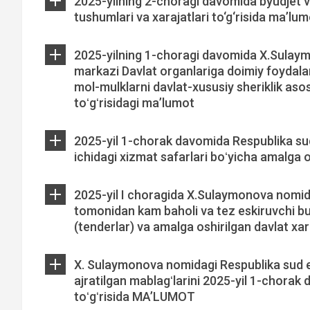
2025-yilning 2-choragi davomida byudjet 
tushumlari va xarajatlari to‘g‘risida ma’lu
2025-yilning 1-choragi davomida X.Sulaym
markazi Davlat organlariga doimiy foydala
mol-mulklarni davlat-xususiy sheriklik asos
toʻgʻrisidagi ma’lumot
2025-yil 1-chorak davomida Respublika sud
ichidagi xizmat safarlari boʻyicha amalga 
2025-yil I choragida X.Sulaymonova nomid
tomonidan kam baholi va tez eskiruvchi buy
(tenderlar) va amalga oshirilgan davlat xa
X. Sulaymonova nomidagi Respublika sud e
ajratilgan mablagʻlarini 2025-yil 1-chorak
toʻgʻrisida MAʼLUMOT