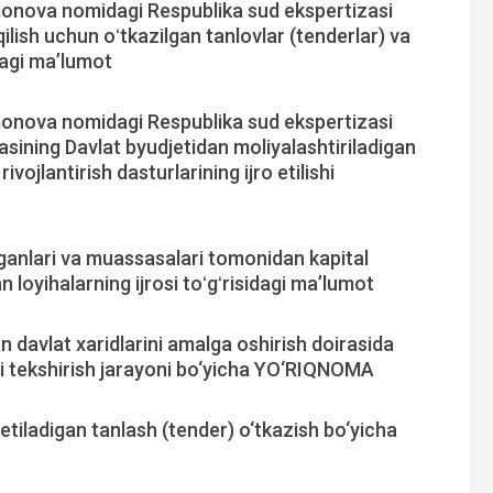
onova nomidagi Respublika sud ekspertizasi
ilish uchun oʻtkazilgan tanlovlar (tenderlar) va
idagi ma’lumot
onova nomidagi Respublika sud ekspertizasi
ining Davlat byudjetidan moliyalashtiriladigan
ivojlantirish dasturlarining ijro etilishi
ganlari va muassasalari tomonidan kapital
 loyihalarning ijrosi toʻgʻrisidagi ma’lumot
 davlat xaridlarini amalga oshirish doirasida
rini tekshirish jarayoni bo‘yicha YO‘RIQNOMA
etiladigan tanlash (tender) o‘tkazish bo‘yicha