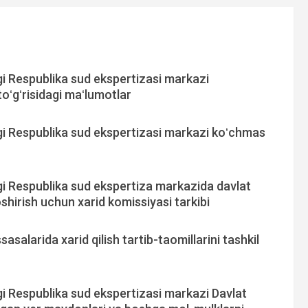
 Respublika sud ekspertizasi markazi
oʻgʻrisidagi maʻlumotlar
i Respublika sud ekspertizasi markazi koʻchmas
 Respublika sud ekspertiza markazida davlat
oshirish uchun xarid komissiyasi tarkibi
salarida xarid qilish tartib-taomillarini tashkil
 Respublika sud ekspertizasi markazi Davlat