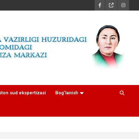
ston sud ekspertizasi
Bog’lanish