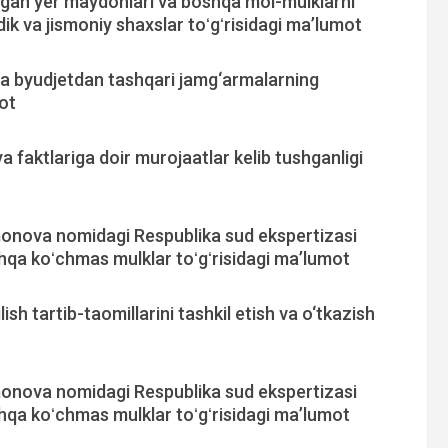
lgan yer maydonlari va boshqa mol-mulklarni
dik va jismoniy shaxslar toʻgʻrisidagi ma’lumot
va byudjetdan tashqari jamg‘armalarning
mot
 faktlariga doir murojaatlar kelib tushganligi
onova nomidagi Respublika sud ekspertizasi
shqa koʻchmas mulklar toʻgʻrisidagi ma’lumot
ish tartib-taomillarini tashkil etish va o‘tkazish
onova nomidagi Respublika sud ekspertizasi
shqa koʻchmas mulklar toʻgʻrisidagi ma’lumot