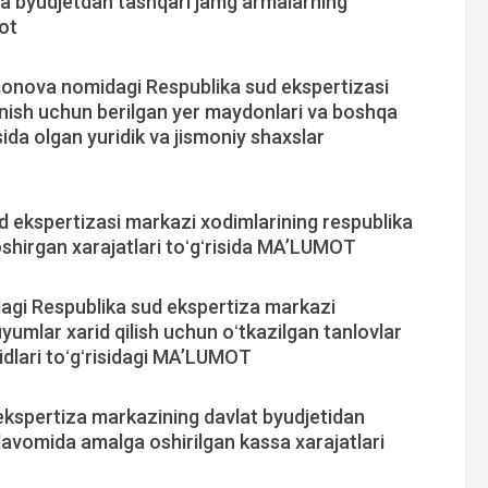
va byudjetdan tashqari jamg‘armalarning
mot
onova nomidagi Respublika sud ekspertizasi
nish uchun berilgan yer maydonlari va boshqa
ida olgan yuridik va jismoniy shaxslar
 ekspertizasi markazi xodimlarining respublika
oshirgan xarajatlari toʻgʻrisida MAʼLUMOT
agi Respublika sud ekspertiza markazi
umlar xarid qilish uchun oʻtkazilgan tanlovlar
ridlari toʻgʻrisidagi MAʼLUMOT
kspertiza markazining davlat byudjetidan
 davomida amalga oshirilgan kassa xarajatlari