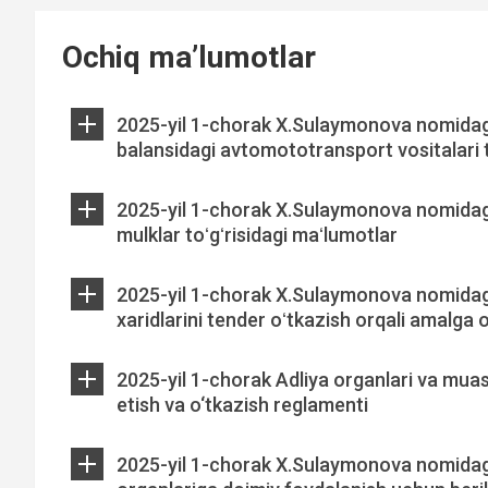
Ochiq ma’lumotlar
2025-yil 1-chorak X.Sulaymonova nomidagi
balansidagi avtomototransport vositalari t
2025-yil 1-chorak X.Sulaymonova nomidag
mulklar toʻgʻrisidagi maʻlumotlar
2025-yil 1-chorak X.Sulaymonova nomidagi
xaridlarini tender oʻtkazish orqali amalga 
2025-yil 1-chorak Adliya organlari va muassa
etish va o‘tkazish reglamenti
2025-yil 1-chorak X.Sulaymonova nomidagi