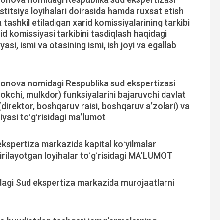
stitsiya loyihalari doirasida hamda ruxsat etish
 tashkil etiladigan xarid komissiyalarining tarkibi
id komissiyasi tarkibini tasdiqlash haqidagi
yasi, ismi va otasining ismi, ish joyi va egallab
onova nomidagi Respublika sud ekspertizasi
rokchi, mulkdor) funksiyalarini bajaruvchi davlat
(direktor, boshqaruv raisi, boshqaruv aʼzolari) va
iyasi toʻgʻrisidagi ma’lumot
kspertiza markazida kapital koʻyilmalar
rilayotgan loyihalar toʻgʻrisidagi MAʼLUMOT
agi Sud ekspertiza markazida murojaatlarni