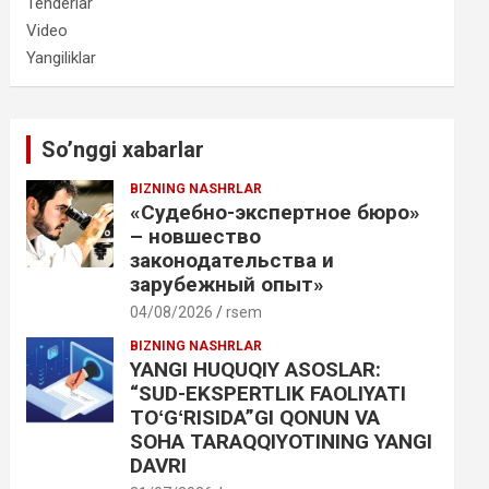
Tenderlar
Video
Yangiliklar
So’nggi xabarlar
BIZNING NASHRLAR
«Судебно-экспертное бюро»
– новшество
законодательства и
зарубежный опыт»
04/08/2026
rsem
BIZNING NASHRLAR
YANGI HUQUQIY ASOSLAR:
“SUD-EKSPERTLIK FAOLIYATI
TOʻGʻRISIDA”GI QONUN VA
SOHA TARAQQIYOTINING YANGI
DAVRI