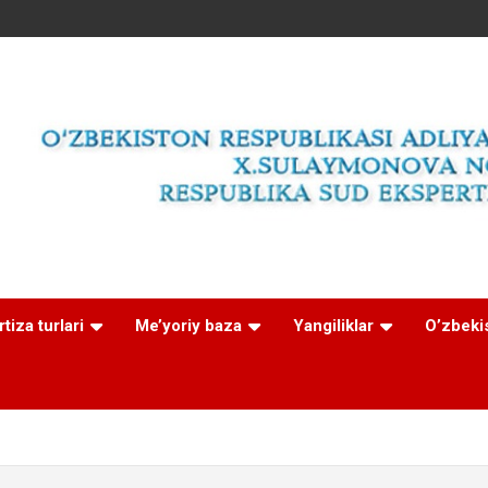
tiza turlari
Me’yoriy baza
Yangiliklar
O’zbeki