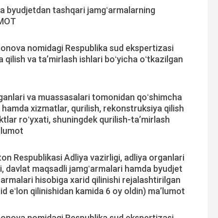
va byudjetdan tashqari jamgʻarmalarning
LUMOT
onova nomidagi Respublika sud ekspertizasi
qilish va taʼmirlash ishlari boʻyicha oʻtkazilgan
rganlari va muassasalari tomonidan qoʻshimcha
 hamda xizmatlar, qurilish, rekonstruksiya qilish
ktlar roʻyxati, shuningdek qurilish-taʼmirlash
a’lumot
 Respublikasi Adliya vazirligi, adliya organlari
i, davlat maqsadli jamgʻarmalari hamda byudjet
rmalari hisobiga xarid qilinishi rejalashtirilgan
arid eʻlon qilinishidan kamida 6 oy oldin) ma’lumot
onova nomidagi Respublika sud ekspertizasi