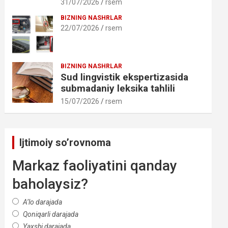
31/07/2026
rsem
BIZNING NASHRLAR
22/07/2026
rsem
BIZNING NASHRLAR
Sud lingvistik ekspertizasida
submadaniy leksika tahlili
15/07/2026
rsem
Ijtimoiy so’rovnoma
Markaz faoliyatini qanday
baholaysiz?
A’lo darajada
Qoniqarli darajada
Yaxshi darajada