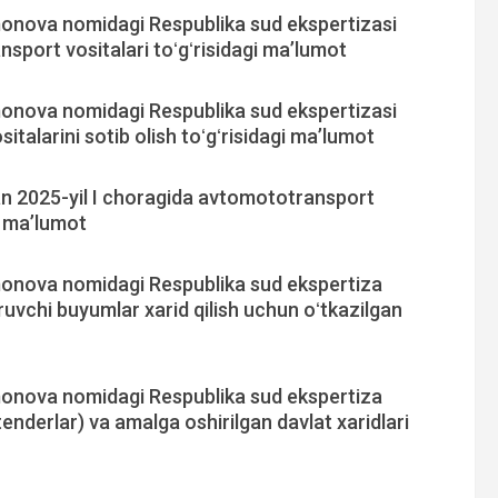
onova nomidagi Respublika sud ekspertizasi
sport vositalari toʻgʻrisidagi ma’lumot
onova nomidagi Respublika sud ekspertizasi
alarini sotib olish toʻgʻrisidagi ma’lumot
an 2025-yil I choragida avtomototransport
gi ma’lumot
monova nomidagi Respublika sud ekspertiza
uvchi buyumlar xarid qilish uchun oʻtkazilgan
monova nomidagi Respublika sud ekspertiza
enderlar) va amalga oshirilgan davlat xaridlari