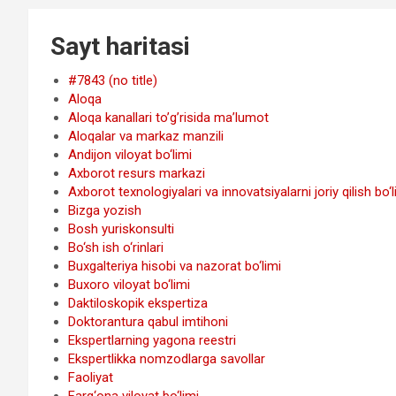
Sayt haritasi
#7843 (no title)
Aloqa
Aloqa kanallari to’g’risida ma’lumot
Aloqalar va markaz manzili
Andijon viloyat bo‘limi
Axborot resurs markazi
Axborot texnologiyalari va innovatsiyalarni joriy qilish bo‘l
Bizga yozish
Bosh yuriskonsulti
Bo‘sh ish o‘rinlari
Buxgalteriya hisobi va nazorat bo‘limi
Buxoro viloyat bo‘limi
Daktiloskopik ekspertiza
Doktorantura qabul imtihoni
Ekspertlarning yagona reestri
Ekspertlikka nomzodlarga savollar
Faoliyat
Farg‘ona viloyat bo‘limi