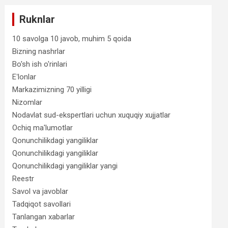
Ruknlar
10 savolga 10 javob, muhim 5 qoida
Bizning nashrlar
Bo'sh ish o'rinlari
Eʻlonlar
Markazimizning 70 yilligi
Nizomlar
Nodavlat sud-ekspertlari uchun xuquqiy xujjatlar
Ochiq ma'lumotlar
Qonunchilikdagi yangiliklar
Qonunchilikdagi yangiliklar
Qonunchilikdagi yangiliklar yangi
Reestr
Savol va javoblar
Tadqiqot savollari
Tanlangan xabarlar