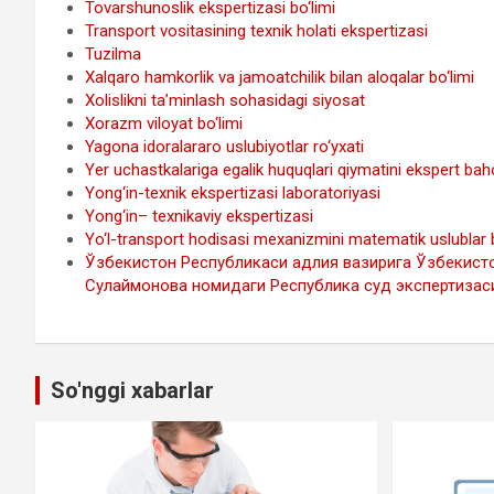
Tovarshunoslik ekspertizasi bo‘limi
Transport vositasining texnik holati ekspertizasi
Tuzilma
Xalqaro hamkorlik va jamoatchilik bilan aloqalar bo‘limi
Xolislikni ta’minlash sohasidagi siyosat
Xorazm viloyat bo‘limi
Yagona idoralararo uslubiyotlar ro‘yxati
Yer uchastkalariga egalik huquqlari qiymatini ekspert ba
Yong‘in-texnik ekspertizasi laboratoriyasi
Yong‘in– texnikaviy ekspertizasi
Yo‘l-transport hodisasi mexanizmini matematik uslublar b
Ўзбекистон Республикаси адлия вазирига Ўзбекистон
Сулаймонова номидаги Республика суд экспертизас
So'nggi xabarlar