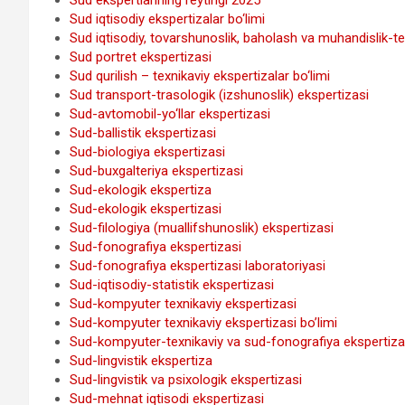
Sud iqtisodiy ekspertizalar bo‘limi
Sud iqtisodiy, tovarshunoslik, baholash va muhandislik-tex
Sud portret ekspertizasi
Sud qurilish – texnikaviy ekspertizalar bo‘limi
Sud transport-trasologik (izshunoslik) ekspertizasi
Sud-avtomobil-yo‘llar ekspertizasi
Sud-ballistik ekspertizasi
Sud-biologiya ekspertizasi
Sud-buxgalteriya ekspertizasi
Sud-ekologik ekspertiza
Sud-ekologik ekspertizasi
Sud-filologiya (muallifshunoslik) ekspertizasi
Sud-fonografiya ekspertizasi
Sud-fonografiya ekspertizasi laboratoriyasi
Sud-iqtisodiy-statistik ekspertizasi
Sud-kompyuter texnikaviy ekspertizasi
Sud-kompyuter texnikaviy ekspertizasi boʼlimi
Sud-kompyuter-texnikaviy va sud-fonografiya ekspertizala
Sud-lingvistik ekspertiza
Sud-lingvistik va psixologik ekspertizasi
Sud-mehnat iqtisodi ekspertizasi