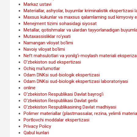
Markaz ustavi
Materiallar, ashyolar, buyumlar kriminalistik ekspertizasi 
Maxsus kukunlar va maxsus qalamlarning sud kimyoviy e
Menejment tizimi sohasidagi siyosat
Metallar, qotishmalar va ulardan tayyorlanadigan buyumla
Mutaxassisliklar ro‘yxati
Namangan viloyat bo‘limi
Navoiy viloyat bo‘limi
Neft mahsulotlari va yonilg‘i-moylash materiali eksperiza
O’zbekiston sud ekspertizasi
Ochiq ma’lumotlar
Odam DNKsi sud-biologik ekspertizasi
Odam DNKsi sud-biologik ekspertizasi laboratoriyasi
online
O‘zbekiston Respublikasi Davlat bayrog‘i
O‘zbekiston Respublikasi Davlat gerbi
O‘zbekiston Respublikasining Davlat madhiyasi
Polimer materiallar (plastmassalar, rezina, yelimli materi
Portlovchi moddalar ekspertizasi
Privacy Policy
Qabul kunlari