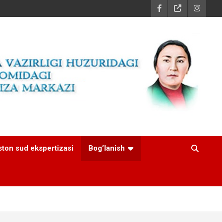
ston sud ekspertizasi
Bog’lanish