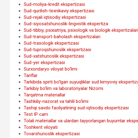
Sud-moliya-kredit ekspertizasi
Sud-qurilish-texnikaviy ekspertizasi
Sud-rejali iqtisodiy ekspertizasi
Sud-siyosatshunoslik-lingvistik ekspertiza
Sud-tibbiy, psixiatriya, psixologik va biologik ekspertizalar
Sud-transport-baholash ekspertizalari
Sud-trasologik ekspertizasi
Sud-tuproqshunoslik ekspertizasi
Sud-xatshunoslik ekspertizasi
Sud-yer ekspertizasi
Surxondaryo viloyat bo‘limi
Tariflar
Tarkibida spirti bo‘lgan suyuqliklar sud kimyoviy ekspertiz
Tarkibiy bo‘lim va laboratoriyalar Nizomi
Tarqatma materiallar
Tashkiliy-nazorat va tahlil bo‘limi
Tashqi savdo faoliyatining sud-iqtisodiy ekspertizasi
Test IP cam
Tolali materiallar va ulardan tayyorlangan buyumlar ekspe
Toshkent viloyati
Tovarshunoslik ekspertizasi