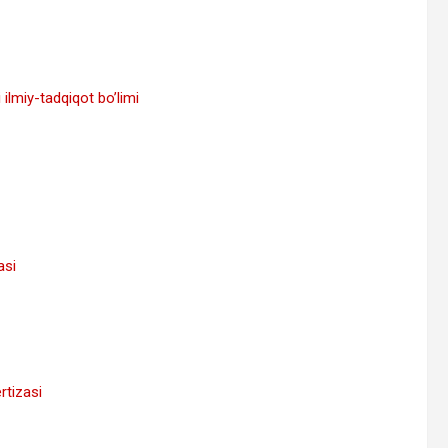
i ilmiy-tadqiqot bo’limi
asi
rtizasi