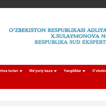
tiza turlari
Me’yoriy baza
Yangiliklar
O’zbeki