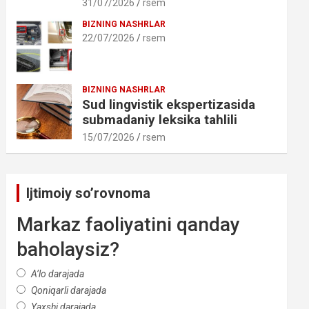
31/07/2026
rsem
BIZNING NASHRLAR
22/07/2026
rsem
BIZNING NASHRLAR
Sud lingvistik ekspertizasida
submadaniy leksika tahlili
15/07/2026
rsem
Ijtimoiy so’rovnoma
Markaz faoliyatini qanday
baholaysiz?
A’lo darajada
Qoniqarli darajada
Yaxshi darajada