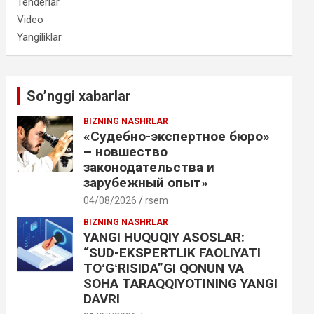
Tenderlar
Video
Yangiliklar
So’nggi xabarlar
BIZNING NASHRLAR
«Судебно-экспертное бюро»
– новшество
законодательства и
зарубежный опыт»
04/08/2026
rsem
BIZNING NASHRLAR
YANGI HUQUQIY ASOSLAR:
“SUD-EKSPERTLIK FAOLIYATI
TOʻGʻRISIDA”GI QONUN VA
SOHA TARAQQIYOTINING YANGI
DAVRI