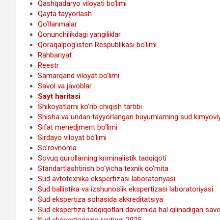
Qashqadaryo viloyati bo‘limi
Qayta tayyorlash
Qo’llanmalar
Qonunchilikdagi yangiliklar
Qoraqalpog‘iston Respublikasi bo‘limi
Rahbariyat
Reestr
Samarqand viloyat bo‘limi
Savol va javoblar
Sayt haritasi
Shikoyatlarni ko’rib chiqish tartibi
Shisha va undan tayyorlangan buyumlarning sud kimyoviy
Sifat menedjment bo‘limi
Sirdayo viloyat bo‘limi
So’rovnoma
Sovuq qurollarning kriminalistik tadqiqoti
Standartlashtirish bo‘yicha texnik qo‘mita
Sud avtotexnika ekspertizasi laboratoriyasi
Sud ballistika va izshunoslik ekspertizasi laboratoriyasi
Sud ekspertiza sohasida akkreditatsiya
Sud ekspertiza tadqiqotlari davomida hal qilinadigan savo
Sud ekspertlarining reytingi 2025