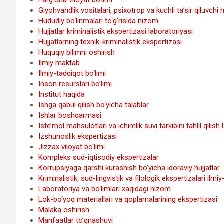
Giyohvandlik vositalari, psixotrop va kuchli ta’sir qiluvc
Hududiy bo‘linmalari to‘g‘risida nizom
Hujjatlar kriminalistik ekspertizasi laboratoriyasi
Hujjatlarning texnik-kriminalistik ekspertizasi
Huquqiy bilimni oshirish
Ilmiy maktab
Ilmiy-tadqiqot bo‘limi
Inson resurslari bo’limi
Institut haqida
Ishga qabul qilish bo‘yicha talablar
Ishlar boshqarmasi
Iste’mol mahsulotlari va ichimlik suvi tarkibini tahlil qilish
Izshunoslik ekspertizasi
Jizzax viloyat bo‘limi
Kompleks sud-iqtisodiy ekspertizalar
Korrupsiyaga qarshi kurashish bo‘yicha idoraviy hujjatlar
Kriminalistik, sud-lingvistik va filologik ekspertizalari ilmi
Laboratoriya va bo‘limlari xaqidagi nizom
Lok-bo‘yoq materiallari va qoplamalarining ekspertizasi
Malaka oshirish
Manfaatlar to’qnashuvi