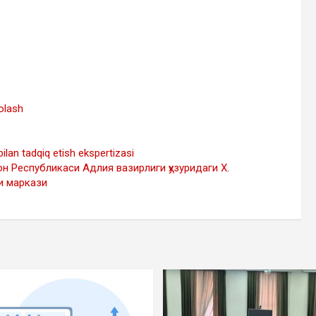
holash
ilan tadqiq etish ekspertizasi
 Республикаси Адлия вазирлиги ҳузуридаги Х.
и маркази