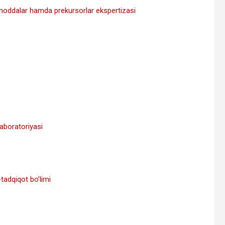
hi moddalar hamda prekursorlar ekspertizasi
 laboratoriyasi
y-tadqiqot bo’limi