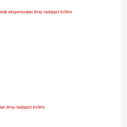
nik ekspertizalari ilmiy-tadqiqot bo‘limi
ri ilmiy-tadqiqot bo’limi