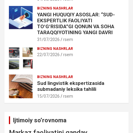
BIZNING NASHRLAR
YANGI HUQUQIY ASOSLAR: “SUD-
EKSPERTLIK FAOLIYATI
TOʻGʻRISIDA”GI QONUN VA SOHA
TARAQQIYOTINING YANGI DAVRI
31/07/2026
rsem
BIZNING NASHRLAR
22/07/2026
rsem
BIZNING NASHRLAR
Sud lingvistik ekspertizasida
submadaniy leksika tahlili
15/07/2026
rsem
Ijtimoiy so’rovnoma
Markaz faoliyatini qanday