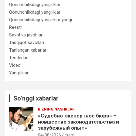
Qonunchilikdagi yangiliklar
Qonunchilikdagi yangiliklar
Qonunchilikdagi yangiliklar yangi
Reestr
Savol va javoblar
Tadqiqot savollari
Tanlangan xabarlar
Tenderlar
Video
Yangiliklar
So’nggi xabarlar
BIZNING NASHRLAR
«Судебно-экспертное бюро» –
новшество законодательства и
зарубежный опыт»
04/08/2026
rsem