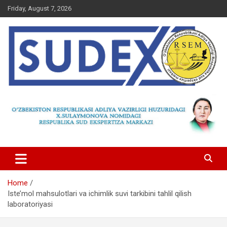
Skip
Friday, August 7, 2026
to
content
Home
Iste’mol mahsulotlari va ichimlik suvi tarkibini tahlil qilish
laboratoriyasi