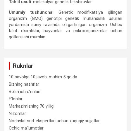
Tahlil usuli
: molekulyar genetik tekshiruvlar
Umumiy tushuncha:
Genetik modifikatsiya qilingan
organizm (GMO) genotipi genetik muhandislik usullari
yordamida suniy ravishda o‘zgartirilgan organizm. Ushbu
ta’rif o‘simliklar, hayvonlar va mikroorganizmlar uchun
qo‘llanilishi mumkin.
Ruknlar
10 savolga 10 javob, muhim 5 qoida
Bizning nashrlar
Bo'sh ish o'rinlari
Eʻlonlar
Markazimizning 70 yilligi
Nizomlar
Nodavlat sud-ekspertlari uchun xuquqiy xujjatlar
Ochiq ma'lumotlar