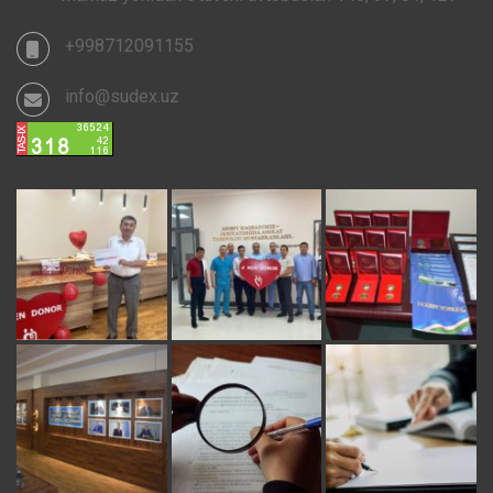
+998712091155
info@sudex.uz