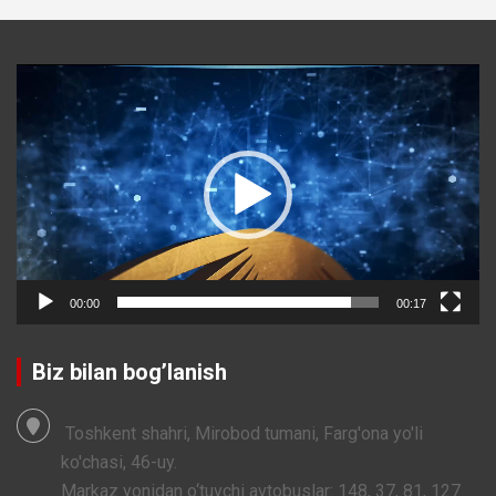
Video
Player
00:00
00:17
Biz bilan bog’lanish
Toshkent shahri, Mirobod tumani, Farg'ona yo'li
ko'chasi, 46-uy.
Markaz yonidan o‘tuvchi avtobuslar: 148, 37, 81, 127