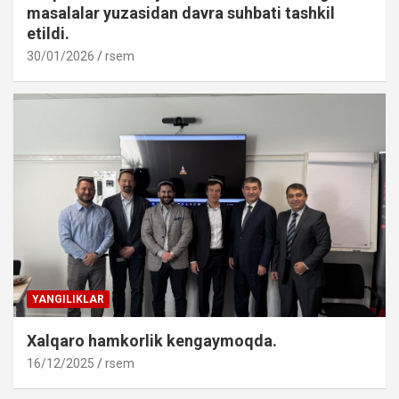
masalalar yuzasidan davra suhbati tashkil
etildi.
30/01/2026
rsem
YANGILIKLAR
Xalqaro hamkorlik kengaymoqda.
16/12/2025
rsem