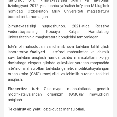
Maʼlumoti oliy, 1-mutaxassisligi odam va hayvonlar
fiziologiyasi. 2012-yilda ushbu yo‘nalish bo‘yicha M.Ulug‘bek
nomidagi O‘zbekiston Milliy Universiteti magistratura
bosqichini tamomlagan.
2-mutaxassisligi huquqshunos. 2021-yilda Rossiya
Federatsiyasining Rossiya Xalqlar Hamdo‘stligi
Universitetininig magistratura bosqichini tamomlagan.
Isteʼmol mahsulotlari va ichimlik suvi tarkibini tahlil qilish
laboratoriya
faoliyati
– isteʼmol mahsulotlari va ichimlik
suvi tarkibini aniqlash hamda ushbu mahsulotlarni xorijiy
davlatlarga eksport qilishda qulayliklar yaratish maqsadida
isteʼmol mahsulotlari tarkibida genetik modifikatsiyalangan
organizmlar (GMO) mavjudligi va ichimlik suvining tarkibini
aniqlash.
Ekspertiza turi:
Oziq-ovqat mahsulotlarida genetik
modifikatsiyalangan organizm (GMO)lar mavjudligini
aniqlash.
Tekshiruv ob’yekti
: oziq-ovqat mahsulotlari.