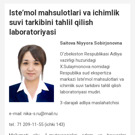
Iste’mol mahsulotlari va ichimlik
suvi tarkibini tahlil qilish
laboratoriyasi
Saitova Niyyora Sobirjonovna
O‘zbekiston Respublikasi Adliya
vazirligi huzuridagi
X.Sulaymonova nomidagi
Respublika sud ekspertiza
markazi Iste’mol mahsulotlari va
ichimlik suvi tarkibini tahlil qilish
laboratoriyasi mudiri.
3-darajali adliya maslahatchisi
e-mail: nika-s.ru@mail.ru
tel.: 71 209-11-55 (ichki 143)