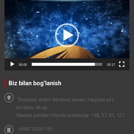
Video
Player
00:00
00:17
Biz bilan bog’lanish
Toshkent shahri, Mirobod tumani, Farg'ona yo'li
ko'chasi, 46-uy.
Markaz yonidan o‘tuvchi avtobuslar: 148, 37, 81, 127
+998712091155