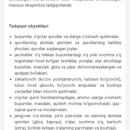
maxsus ekspertiza tadqiqotlaridir.
Tadqiqot obyektlari:
buyumlar, o‘qotar qurollar va ularga o‘xshash qurilmalar;
qurollarning alohida qismlari va qurollarning tarkibiy
jihozlari, qurollar saqlangan joylar;
jarohatlar: o‘q tekkan buyumlardagi o‘q yoki sochma o‘q
tegishidan hosil bo‘lgan teshiklar, yoriqlar, ular atrofidagi
kuyishlar; snaryad, gilza va pijlar deformatsiyalangan va
ajralgan bo‘laklari;
zaharlovchi (ko‘zni yoshlantiruvchi, nafasni bo‘g‘uvchi),
tutun hosil qiluvchi, bo‘yovchi ampulalar va boshqa
zaryadlar bilan otuvchi qurilmalar;
o‘qotar qurol hisoblanmaydigan, ammo ularga o‘xshash
buyumlar, masalan, qurilish montaj to‘pponchalari, gaz-
signal qurol va moslamalari;
jangovar o‘q-dorilar, ya’ni patronlar va ularning alohida
qismlari (gilza, kapsyul, o‘qlar, sochma o‘q, kartech
(pitra), bo‘linib ketgan o‘qlarning parchalari va boshqa);