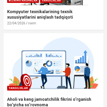
BIZNING NASHRLAR
YANGILIKLAR
Kompyuter texnikalarining texnik
xususiyatlarini aniqlash tadqiqoti
22/04/2026
rsem
YANGILIKLAR
Aholi va keng jamoatchilik fikrini o‘rganish
bo‘yicha so‘rovnoma