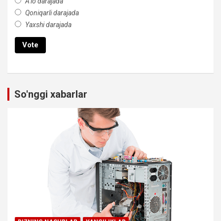
A’lo darajada
Qoniqarli darajada
Yaxshi darajada
So'nggi xabarlar