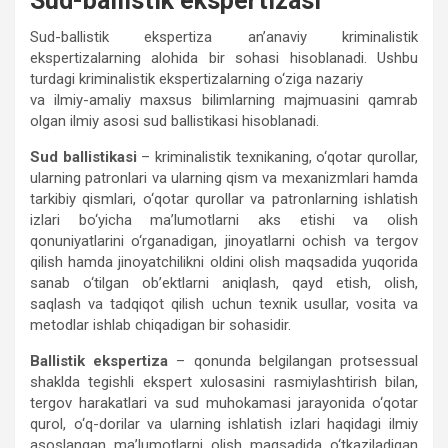
Sud-ballistik ekspertizasi
Sud-ballistik ekspertiza an’anaviy kriminalistik
ekspertizalarning alohida bir sohasi hisoblanadi. Ushbu
turdagi kriminalistik ekspertizalarning o‘ziga nazariy
va ilmiy-amaliy maxsus bilimlarning majmuasini qamrab
olgan ilmiy asosi sud ballistikasi hisoblanadi.
Sud ballistikasi
– kriminalistik texnikaning, o‘qotar qurollar,
ularning patronlari va ularning qism va mexanizmlari hamda
tarkibiy qismlari, o‘qotar qurollar va patronlarning ishlatish
izlari bo‘yicha ma’lumotlarni aks etishi va olish
qonuniyatlarini o‘rganadigan, jinoyatlarni ochish va tergov
qilish hamda jinoyatchilikni oldini olish maqsadida yuqorida
sanab o‘tilgan ob’ektlarni aniqlash, qayd etish, olish,
saqlash va tadqiqot qilish uchun texnik usullar, vosita va
metodlar ishlab chiqadigan bir sohasidir.
Ballistik ekspertiza
– qonunda belgilangan protsessual
shaklda tegishli ekspert xulosasini rasmiylashtirish bilan,
tergov harakatlari va sud muhokamasi jarayonida o‘qotar
qurol, o‘q-dorilar va ularning ishlatish izlari haqidagi ilmiy
asoslangan ma’lumotlarni olish maqsadida o‘tkaziladigan