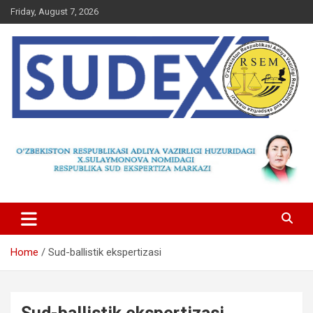
Skip
Friday, August 7, 2026
to
content
Home
Sud-ballistik ekspertizasi