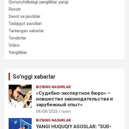
Qonunchilikdagi yangiliklar yangi
Reestr
Savol va javoblar
Tadqiqot savollari
Tanlangan xabarlar
Tenderlar
Video
Yangiliklar
So’nggi xabarlar
BIZNING NASHRLAR
«Судебно-экспертное бюро» –
новшество законодательства и
зарубежный опыт»
04/08/2026
rsem
BIZNING NASHRLAR
YANGI HUQUQIY ASOSLAR: “SUD-