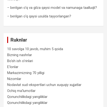
– berilgan o‘q va gilza qaysi model va namunaga taalluqli?
– berilgan o‘q qaysi usulda tayyorlangan?
Ruknlar
10 savolga 10 javob, muhim 5 qoida
Bizning nashrlar
Bo'sh ish o'rinlari
Eʻlonlar
Markazimizning 70 yilligi
Nizomlar
Nodavlat sud-ekspertlari uchun xuquqiy xujjatlar
Ochiq ma'lumotlar
Qonunchilikdagi yangiliklar
Qonunchilikdagi yangiliklar