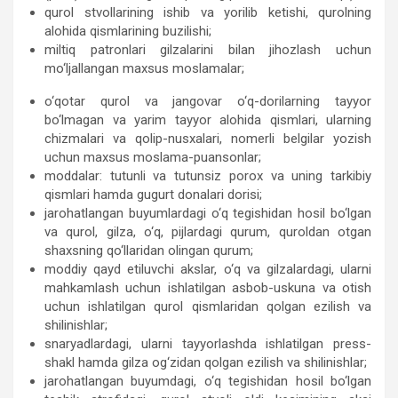
qurol stvollarining ishib va yorilib ketishi, qurolning
alohida qismlarining buzilishi;
miltiq patronlari gilzalarini bilan jihozlash uchun
mo‘ljallangan maxsus moslamalar;
o‘qotar qurol va jangovar o‘q-dorilarning tayyor
bo‘lmagan va yarim tayyor alohida qismlari, ularning
chizmalari va qolip-nusxalari, nomerli belgilar yozish
uchun maxsus moslama-puansonlar;
moddalar: tutunli va tutunsiz porox va uning tarkibiy
qismlari hamda gugurt donalari dorisi;
jarohatlangan buyumlardagi o‘q tegishidan hosil bo‘lgan
va qurol, gilza, o‘q, pijlardagi qurum, quroldan otgan
shaxsning qo‘llaridan olingan qurum;
moddiy qayd etiluvchi akslar, o‘q va gilzalardagi, ularni
mahkamlash uchun ishlatilgan asbob-uskuna va otish
uchun ishlatilgan qurol qismlaridan qolgan ezilish va
shilinishlar;
snaryadlardagi, ularni tayyorlashda ishlatilgan press-
shakl hamda gilza og‘zidan qolgan ezilish va shilinishlar;
jarohatlangan buyumdagi, o‘q tegishidan hosil bo‘lgan