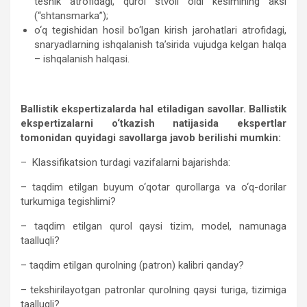
teshik atrofidagi, qurol stvoli oldi kesimining aksi
(“shtansmarka”);
o‘q tegishidan hosil bo‘lgan kirish jarohatlari atrofidagi,
snaryadlarning ishqalanish ta’sirida vujudga kelgan halqa
– ishqalanish halqasi.
Ballistik ekspertizalarda hal etiladigan savollar. Ballistik
ekspertizalarni o‘tkazish natijasida ekspertlar
tomonidan quyidagi savollarga javob berilishi mumkin:
– Klassifikatsion turdagi vazifalarni bajarishda:
– taqdim etilgan buyum o‘qotar qurollarga va o‘q-dorilar
turkumiga tegishlimi?
– taqdim etilgan qurol qaysi tizim, model, namunaga
taalluqli?
– taqdim etilgan qurolning (patron) kalibri qanday?
– tekshirilayotgan patronlar qurolning qaysi turiga, tizimiga
taalluqli?