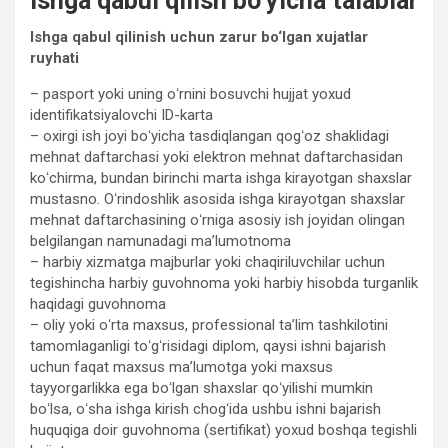
Ishga qabul qilish bo‘yicha talablar
Ishga qabul qilinish uchun zarur bo‘lgan xujatlar
ruyhati
– pasport yoki uning oʻrnini bosuvchi hujjat yoxud
identifikatsiyalovchi ID-karta
– oxirgi ish joyi boʻyicha tasdiqlangan qogʻoz shaklidagi
mehnat daftarchasi yoki elektron mehnat daftarchasidan
koʻchirma, bundan birinchi marta ishga kirayotgan shaxslar
mustasno. Oʻrindoshlik asosida ishga kirayotgan shaxslar
mehnat daftarchasining oʻrniga asosiy ish joyidan olingan
belgilangan namunadagi maʼlumotnoma
– harbiy xizmatga majburlar yoki chaqiriluvchilar uchun
tegishincha harbiy guvohnoma yoki harbiy hisobda turganlik
haqidagi guvohnoma
– oliy yoki oʻrta maxsus, professional taʼlim tashkilotini
tamomlaganligi toʻgʻrisidagi diplom, qaysi ishni bajarish
uchun faqat maxsus maʼlumotga yoki maxsus
tayyorgarlikka ega boʻlgan shaxslar qoʻyilishi mumkin
boʻlsa, oʻsha ishga kirish chogʻida ushbu ishni bajarish
huquqiga doir guvohnoma (sertifikat) yoxud boshqa tegishli