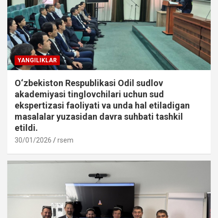
YANGILIKLAR
O‘zbekiston Respublikasi Odil sudlov
akademiyasi tinglovchilari uchun sud
ekspertizasi faoliyati va unda hal etiladigan
masalalar yuzasidan davra suhbati tashkil
etildi.
30/01/2026
rsem