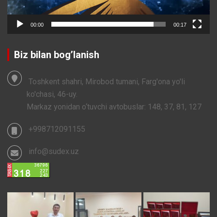
00:00
00:17
Biz bilan bog’lanish
Toshkent shahri, Mirobod tumani, Farg'ona yo'li
ko'chasi, 46-uy.
Markaz yonidan o‘tuvchi avtobuslar: 148, 37, 81, 127
+998712091155
info@sudex.uz