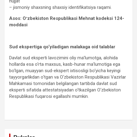
hujjat
– jismoniy shaxsning shaxsiy identifikatsiya raqami.
Asos: Oʻzbekiston Respublikasi Mehnat kodeksi 124-
moddasi
Sud ekspertiga qo‘yiladigan malakaga oid talablar
Davlat sud eksperti lavozimini oliy ma’lumotga, alohida
hollarda esa o‘rta maxsus, kasb-hunar ma’lumotiga ega
bo‘lgan, muayyan sud-ekspert ixtisosligi bo‘yicha keyingi
tayyorgarlikdan o‘tgan va O‘zbekiston Respublikasi Vazirlar
Mahkamasi tomonidan belgilangan tartibda davlat sud
eksperti sifatida attestatsiyadan o‘tkazilgan O‘zbekiston
Respublikasi fuqarosi egallashi mumkin.