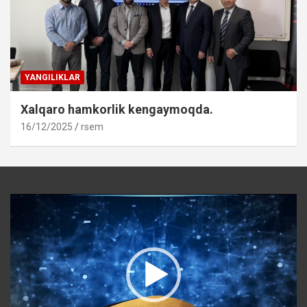
YANGILIKLAR
Xalqaro hamkorlik kengaymoqda.
16/12/2025
rsem
Video
Player