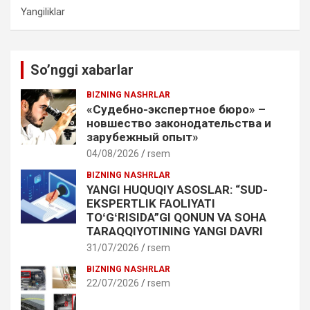
Yangiliklar
So’nggi xabarlar
BIZNING NASHRLAR
«Судебно-экспертное бюро» –
новшество законодательства и
зарубежный опыт»
04/08/2026
rsem
BIZNING NASHRLAR
YANGI HUQUQIY ASOSLAR: “SUD-
EKSPERTLIK FAOLIYATI
TOʻGʻRISIDA”GI QONUN VA SOHA
TARAQQIYOTINING YANGI DAVRI
31/07/2026
rsem
BIZNING NASHRLAR
22/07/2026
rsem