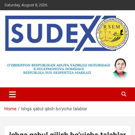
Skip
Saturday, August 8, 2026
to
content
Home
Ishga qabul qilish bo‘yicha talablar