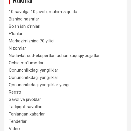
Ruknlar
10 savolga 10 javob, muhim 5 qoida
Bizning nashrlar
Bo'sh ish o'rinlari
Eʻlonlar
Markazimizning 70 yilligi
Nizomlar
Nodavlat sud-ekspertlari uchun xuquqiy xujjatlar
Ochiq ma'lumotlar
Qonunchilikdagi yangiliklar
Qonunchilikdagi yangiliklar
Qonunchilikdagi yangiliklar yangi
Reestr
Savol va javoblar
Tadqiqot savollari
Tanlangan xabarlar
Tenderlar
Video