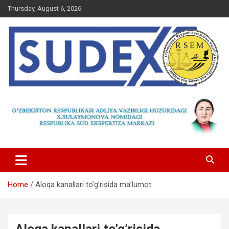
Skip
Thursday, August 6, 2026
to
content
Home
Aloqa kanallari to’g’risida ma’lumot