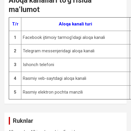
Aloqa kanallari to’g’risida
ma’lumot
T/r
Aloqa kanali turi
1
Facebook ijtimoiy tarmog’idagi aloqa kanali
2
Telegram messenjeridagi aloqa kanali
3
Ishonch telefoni
4
Rasmiy veb-saytdagi aloqa kanali
5
Rasmiy elektron pochta manzili
Ruknlar