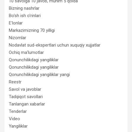
10 savolga 10 javob, muhim 5 qoida
Bizning nashrlar
Bo'sh ish o'rinlari
Eʻlonlar
Markazimizning 70 yilligi
Nizomlar
Nodavlat sud-ekspertlari uchun xuquqiy xujjatlar
Ochiq ma'lumotlar
Qonunchilikdagi yangiliklar
Qonunchilikdagi yangiliklar
Qonunchilikdagi yangiliklar yangi
Reestr
Savol va javoblar
Tadqiqot savollari
Tanlangan xabarlar
Tenderlar
Video
Yangiliklar