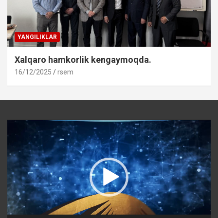
YANGILIKLAR
Xalqaro hamkorlik kengaymoqda.
16/12/2025
rsem
Video
Player