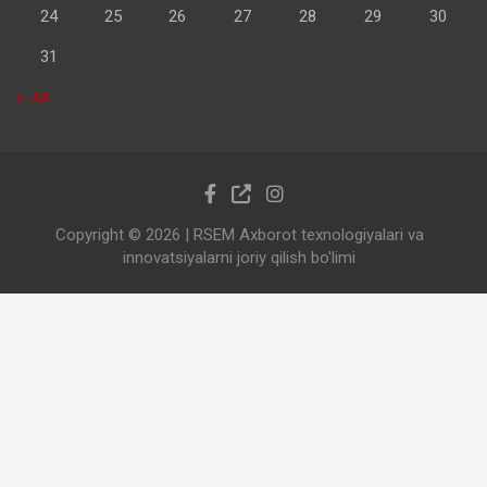
24
25
26
27
28
29
30
31
« Jul
Copyright © 2026
| RSEM Axborot texnologiyalari va
innovatsiyalarni joriy qilish bo'limi