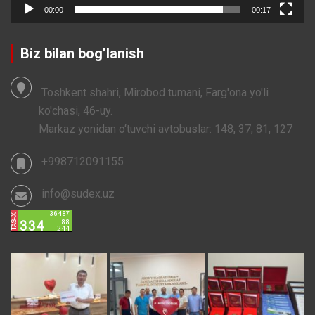
00:00
00:17
Biz bilan bog’lanish
Toshkent shahri, Mirobod tumani, Farg'ona yo'li
ko'chasi, 46-uy.
Markaz yonidan o‘tuvchi avtobuslar: 148, 37, 81, 127
+998712091155
info@sudex.uz