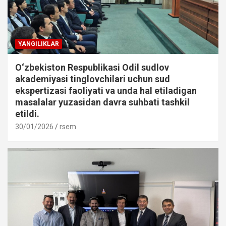
YANGILIKLAR
O‘zbekiston Respublikasi Odil sudlov
akademiyasi tinglovchilari uchun sud
ekspertizasi faoliyati va unda hal etiladigan
masalalar yuzasidan davra suhbati tashkil
etildi.
30/01/2026
rsem