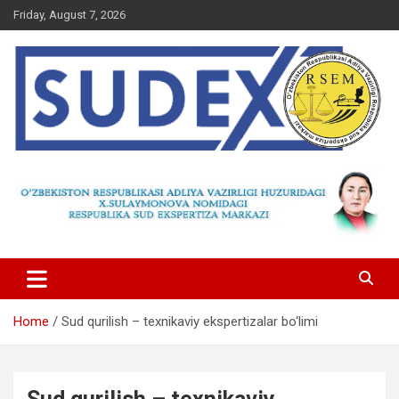
Skip
Friday, August 7, 2026
to
content
Home
Sud qurilish – texnikaviy ekspertizalar bo‘limi