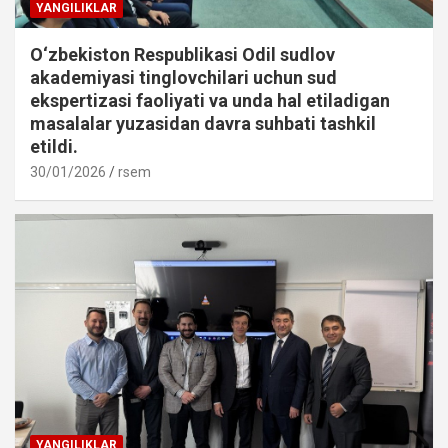
YANGILIKLAR
O‘zbekiston Respublikasi Odil sudlov
akademiyasi tinglovchilari uchun sud
ekspertizasi faoliyati va unda hal etiladigan
masalalar yuzasidan davra suhbati tashkil
etildi.
30/01/2026
rsem
YANGILIKLAR