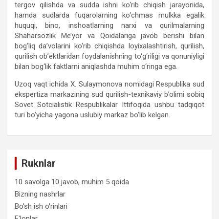
tergov qilishda va sudda ishni ko‘rib chiqish jarayonida,
hamda sudlarda fuqarolarning ko‘chmas mulkka egalik
huquqi, bino, inshoatlarning narxi va qurilmalarning
Shaharsozlik Me’yor va Qoidalariga javob berishi bilan
bog‘liq da’volarini ko‘rib chiqishda loyixalashtirish, qurilish,
qurilish ob’ektlaridan foydalanishning to‘g‘riligi va qonuniyligi
bilan bog‘lik faktlarni aniqlashda muhim o‘ringa ega.
Uzoq vaqt ichida X. Sulaymonova nomidagi Respublika sud
ekspertiza markazining sud qurilish-texnikaviy b’olimi sobiq
Sovet Sotcialistik Respublikalar Ittifoqida ushbu tadqiqot
turi bo‘yicha yagona uslubiy markaz bo‘lib kelgan.
Ruknlar
10 savolga 10 javob, muhim 5 qoida
Bizning nashrlar
Bo'sh ish o'rinlari
Eʻlonlar