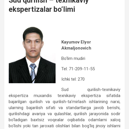
Sud qurilish – texnikaviy
ekspertizalar bo‘limi
Kayumov Elyor
Akmaljonovich
Bo‘lim mudiri
Tel: 71-209-11-55
Ichki tel: 270
Sud qurilish-texnikaviy
ekspertiza muxandis texnikaviy ekspertiza sifatida
bajarilgan qurilish va qurilish-ta’mirlash ishlarining narxi,
ularning bajarilish sifati va standartlarga javob berishi,
qurilishdagi avariya va qulashlar, qurilish jarayonida sodir
bo‘ladigan baxtsiz voqealar oqibatida odamlarni xaloq
bo‘lishi yoki tan jaroxati olishlari bilan bog‘liq jinoiy ishlarni