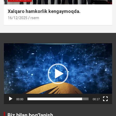
Xalqaro hamkorlik kengaymoqda.
16/12/2025
rsem
Video
Player
00:00
00:17
Biz bilan bog’lanish