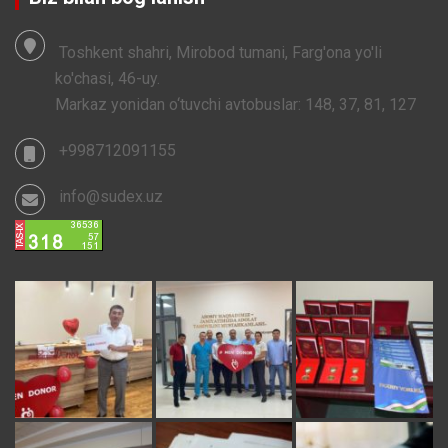
Toshkent shahri, Mirobod tumani, Farg'ona yo'li
ko'chasi, 46-uy.
Markaz yonidan o‘tuvchi avtobuslar: 148, 37, 81, 127
+998712091155
info@sudex.uz