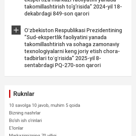
takomillashtirish to‘g‘risida” 2024-yil 18-
dekabrdagi 849-son qarori
Oʻzbekiston Respublikasi Prezidentining
“Sud-ekspertlik faoliyatini yanada
takomillashtirish va sohaga zamonaviy
texnologiyalarni keng joriy etish chora-
tadbirlari toʻgʻrisida” 2025-yil 8-
sentabrdagi PQ-270-son qarori
Ruknlar
10 savolga 10 javob, muhim 5 qoida
Bizning nashrlar
Bo'sh ish o'rinlari
Eʻlonlar
Markazimizning 70 yilligi