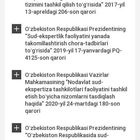
tizimini tashkil qilish toʻgʻrisida” 2017-yil
13-apreldagi 206-son qarori
Oʻzbekiston Respublikasi Prezidentining
“Sud-ekspertlik faoliyatini yanada
takomillashtirish chora-tadbirlari
toʻgʻrisida” 2019-yil 17-yanvardagi PQ-
4125-son qarori
Oʻzbekiston Respublikasi Vazirlar
Mahkamasining “Nodavlat sud-
ekspertiza tashkilotlari faoliyatini tashkil
etish boʻyicha nizomlarni tasdiqlash
haqida” 2020-yil 24-martdagi 180-son
qarori
Oʻzbekiston Respublikasi Prezidentining
“Oʻzbekiston Respublikasida sud-