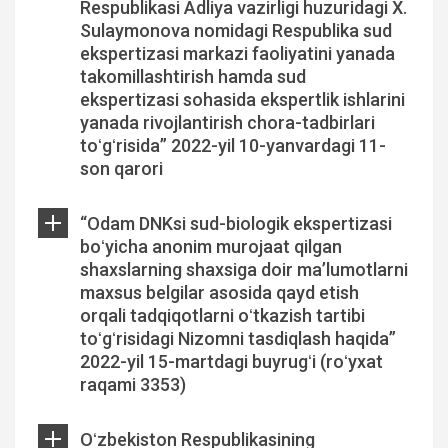
Respublikasi Adliya vazirligi huzuridagi X.
Sulaymonova nomidagi Respublika sud
ekspertizasi markazi faoliyatini yanada
takomillashtirish hamda sud
ekspertizasi sohasida ekspertlik ishlarini
yanada rivojlantirish chora-tadbirlari
toʻgʻrisida” 2022-yil 10-yanvardagi 11-
son qarori
“Odam DNKsi sud-biologik ekspertizasi
boʻyicha anonim murojaat qilgan
shaxslarning shaxsiga doir maʼlumotlarni
maxsus belgilar asosida qayd etish
orqali tadqiqotlarni oʻtkazish tartibi
toʻgʻrisidagi Nizomni tasdiqlash haqida”
2022-yil 15-martdagi buyrugʻi (roʻyxat
raqami 3353)
Oʻzbekiston Respublikasining