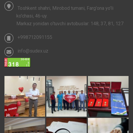
Toshkent shahri, Mirobod tumani, Farg'ona yo'li
ko'chasi, 46-uy.
Markaz yonidan o‘tuvchi avtobuslar: 148, 37, 81, 127
+998712091155
info@sudex.uz