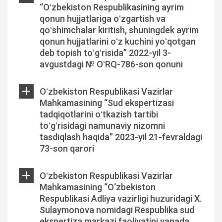
“Oʻzbekiston Respublikasining ayrim
qonun hujjatlariga oʻzgartish va
qoʻshimchalar kiritish, shuningdek ayrim
qonun hujjatlarini oʻz kuchini yoʻqotgan
deb topish toʻgʻrisida” 2022-yil 3-
avgustdagi № OʻRQ-786-son qonuni
Oʻzbekiston Respublikasi Vazirlar
Mahkamasining “Sud ekspertizasi
tadqiqotlarini oʻtkazish tartibi
toʻgʻrisidagi namunaviy nizomni
tasdiqlash haqida” 2023-yil 21-fevraldagi
73-son qarori
Oʻzbekiston Respublikasi Vazirlar
Mahkamasining “O‘zbekiston
Respublikasi Adliya vazirligi huzuridagi X.
Sulaymonova nomidagi Respublika sud
ekspertiza markazi faoliyatini yanada