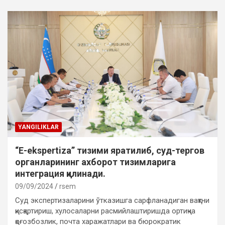
YANGILIKLAR
“E-ekspertiza” тизими яратилиб, суд-тергов
органларининг ахборот тизимларига
интеграция қилинади.
09/09/2024
rsem
Суд экспертизаларини ўтказишга сарфланадиган вақтни
қисқартириш, хулосаларни расмийлаштиришда ортиқча
қоғозбозлик, почта харажатлари ва бюрократик