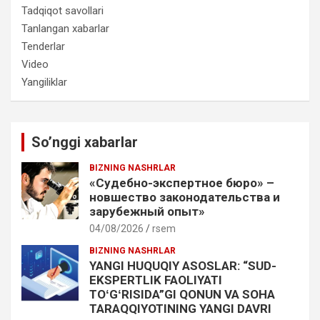
Tadqiqot savollari
Tanlangan xabarlar
Tenderlar
Video
Yangiliklar
So’nggi xabarlar
BIZNING NASHRLAR
«Судебно-экспертное бюро» –
новшество законодательства и
зарубежный опыт»
04/08/2026
rsem
BIZNING NASHRLAR
YANGI HUQUQIY ASOSLAR: “SUD-
EKSPERTLIK FAOLIYATI
TOʻGʻRISIDA”GI QONUN VA SOHA
TARAQQIYOTINING YANGI DAVRI