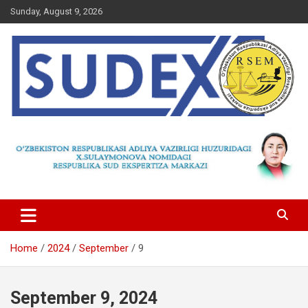
Skip
Sunday, August 9, 2026
to
content
Home
2024
September
9
September 9, 2024