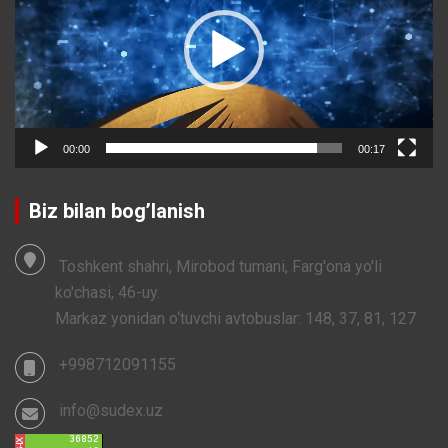
00:00
00:17
Biz bilan bog’lanish
Toshkent shahri, Mirobod tumani, Farg'ona yo'li
ko'chasi, 46-uy.
Markaz yonidan o‘tuvchi avtobuslar: 148, 37, 81, 127
+998712091155
info@sudex.uz