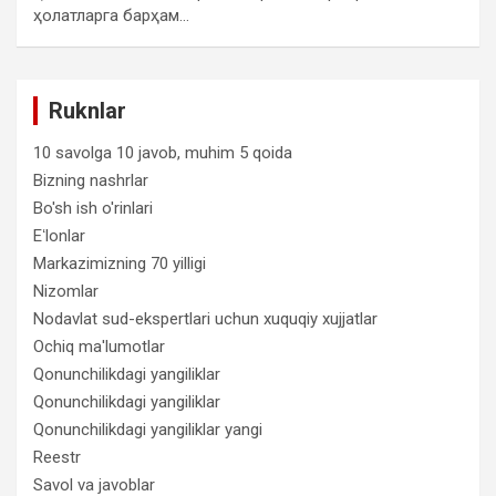
ҳолатларга барҳам…
Ruknlar
10 savolga 10 javob, muhim 5 qoida
Bizning nashrlar
Bo'sh ish o'rinlari
Eʻlonlar
Markazimizning 70 yilligi
Nizomlar
Nodavlat sud-ekspertlari uchun xuquqiy xujjatlar
Ochiq ma'lumotlar
Qonunchilikdagi yangiliklar
Qonunchilikdagi yangiliklar
Qonunchilikdagi yangiliklar yangi
Reestr
Savol va javoblar