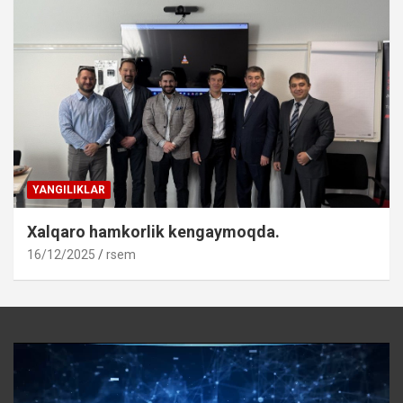
YANGILIKLAR
Xalqaro hamkorlik kengaymoqda.
16/12/2025
rsem
Video
Player