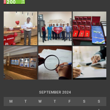
SEPTEMBER 2024
M
T
W
T
F
S
S