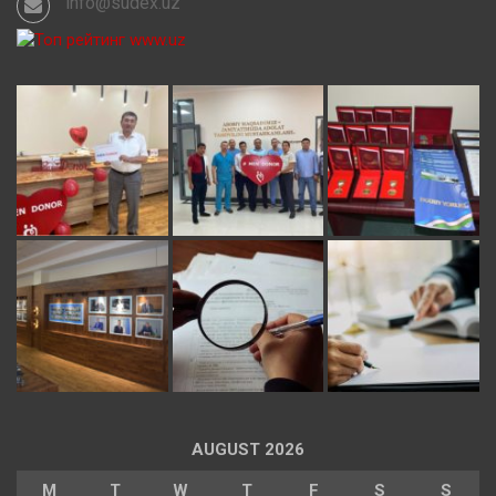
info@sudex.uz
AUGUST 2026
M
T
W
T
F
S
S