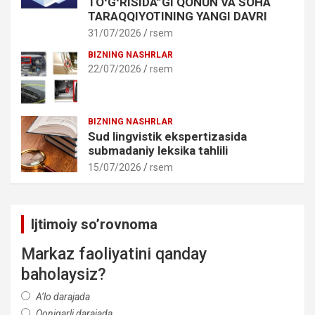
TOʻGʻRISIDA”GI QONUN VA SOHA
TARAQQIYOTINING YANGI DAVRI
31/07/2026
rsem
BIZNING NASHRLAR
22/07/2026
rsem
BIZNING NASHRLAR
Sud lingvistik ekspertizasida
submadaniy leksika tahlili
15/07/2026
rsem
Ijtimoiy so’rovnoma
Markaz faoliyatini qanday
baholaysiz?
A’lo darajada
Qoniqarli darajada