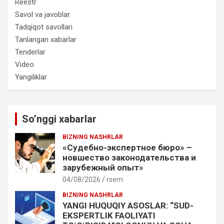
Reestr
Savol va javoblar
Tadqiqot savollari
Tanlangan xabarlar
Tenderlar
Video
Yangiliklar
So’nggi xabarlar
BIZNING NASHRLAR
«Судебно-экспертное бюро» –
новшество законодательства и
зарубежный опыт»
04/08/2026
rsem
BIZNING NASHRLAR
YANGI HUQUQIY ASOSLAR: “SUD-
EKSPERTLIK FAOLIYATI