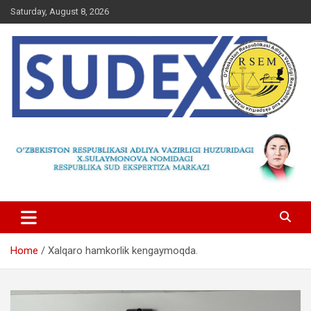
Skip
Saturday, August 8, 2026
to
content
Home
Xalqaro hamkorlik kengaymoqda.