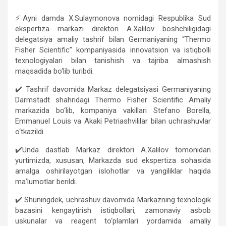
⚡️Ayni damda X.Sulaymonova nomidagi Respublika Sud
ekspertiza markazi direktori A.Xalilov boshchiligidagi
delegatsiya amaliy tashrif bilan Germaniyaning “Thermo
Fisher Scientific” kompaniyasida innovatsion va istiqbolli
texnologiyalari bilan tanishish va tajriba almashish
maqsadida bo‘lib turibdi.
✔️ Tashrif davomida Markaz delegatsiyasi Germaniyaning
Darmstadt shahridagi Thermo Fisher Scientific Amaliy
markazida bo‘lib, kompaniya vakillari Stefano Borella,
Emmanuel Louis va Akaki Petriashvililar bilan uchrashuvlar
o‘tkazildi.
✔️Unda dastlab Markaz direktori A.Xalilov tomonidan
yurtimizda, xususan, Markazda sud ekspertiza sohasida
amalga oshirilayotgan islohotlar va yangiliklar haqida
ma’lumotlar berildi.
✔️ Shuningdek, uchrashuv davomida Markazning texnologik
bazasini kengaytirish istiqbollari, zamonaviy asbob
uskunalar va reagent to‘plamlari yordamida amaliy