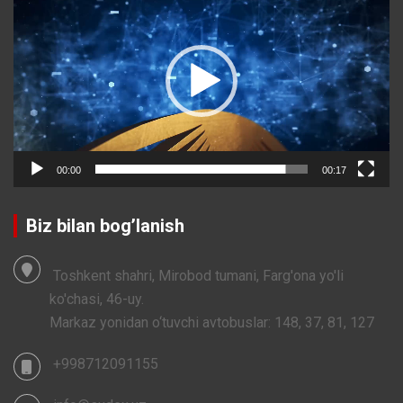
Player
00:00
00:17
Biz bilan bog’lanish
Toshkent shahri, Mirobod tumani, Farg'ona yo'li
ko'chasi, 46-uy.
Markaz yonidan o‘tuvchi avtobuslar: 148, 37, 81, 127
+998712091155