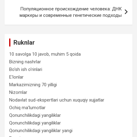
Популяционное происхождение человека: ДНК
маркеры и современные генетические подходы
Ruknlar
10 savolga 10 javob, muhim 5 qoida
Bizning nashrlar
Bo'sh ish o'rinlari
Eʻlonlar
Markazimizning 70 yilligi
Nizomlar
Nodavlat sud-ekspertlari uchun xuquqiy xujjatlar
Ochiq ma'lumotlar
Qonunchilikdagi yangiliklar
Qonunchilikdagi yangiliklar
Qonunchilikdagi yangiliklar yangi