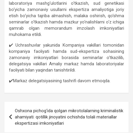
laboratoriya mashg‘ulotlarini o‘tkazish, sud genetikasi
bo‘yicha zamonaviy usullarni ekspertiza amaliyotiga joriy
etish bo‘yicha tajriba almashish, malaka oshirish, qo‘shma
seminarlar o‘tkazish hamda mazkur yo‘nalishlarni o‘z ichiga
qamrab olgan memorandum imzolash imkoniyatlari
muhokama etildi.
✔️ Uchrashuvlar yakunida Kompaniya vakillari tomonidan
kompaniya faoliyati hamda sud-ekspertiza sohasining
zamonaviy imkoniyatlari borasida seminarlar o‘tkazilib,
delegatsiya vakillari Amaliy markaz hamda laboratoriyalar
faoliyati bilan yaqindan tanishtirildi.
✔️Markaz delegatsiyasining tashrifi davom etmoqda.
Post
Oshxona pichog‘ida qolgan mikrotolalarning kriminalistik
navigation
ahamiyati: qotillik jinoyatini ochishda tolali materiallar
ekspertizasi imkoniyatlari