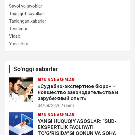
Savol va javoblar
Tadqiqot savollari
Tanlangan xabarlar
Tenderlar
Video
Yangiliklar
So’nggi xabarlar
BIZNING NASHRLAR
«Судебно-экспертное бюро» –
новшество законодательства и
зарубежный опыт»
04/08/2026
rsem
BIZNING NASHRLAR
YANGI HUQUQIY ASOSLAR: “SUD-
EKSPERTLIK FAOLIYATI
TOʻGʻRISIDA”GI QONUN VA SOHA