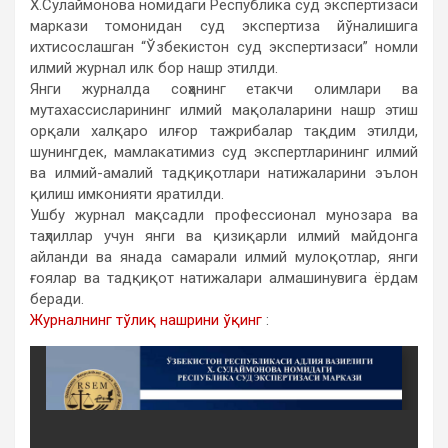
Х.Сулаймонова номидаги Республика суд экспертизаси
маркази томонидан суд экспертиза йўналишига
ихтисослашган “Ўзбекистон суд экспертизаси” номли
илмий журнал илк бор нашр этилди.
Янги журналда соҳанинг етакчи олимлари ва
мутахассисларининг илмий мақолаларини нашр этиш
орқали халқаро илғор тажрибалар тақдим этилди,
шунингдек, мамлакатимиз суд экспертларининг илмий
ва илмий-амалий тадқиқотлари натижаларини эълон
қилиш имконияти яратилди.
Ушбу журнал мақсадли профессионал мунозара ва
таҳлиллар учун янги ва қизиқарли илмий майдонга
айланди ва янада самарали илмий мулоқотлар, янги
ғоялар ва тадқиқот натижалари алмашинувига ёрдам
беради.
Журналнинг тўлиқ нашрини ўқинг
: