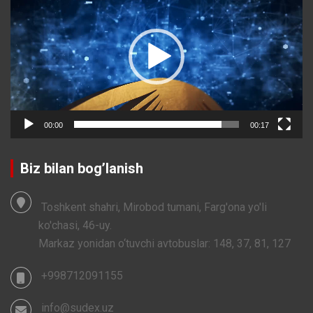
00:00
00:17
Biz bilan bog’lanish
Toshkent shahri, Mirobod tumani, Farg'ona yo'li
ko'chasi, 46-uy.
Markaz yonidan o‘tuvchi avtobuslar: 148, 37, 81, 127
+998712091155
info@sudex.uz