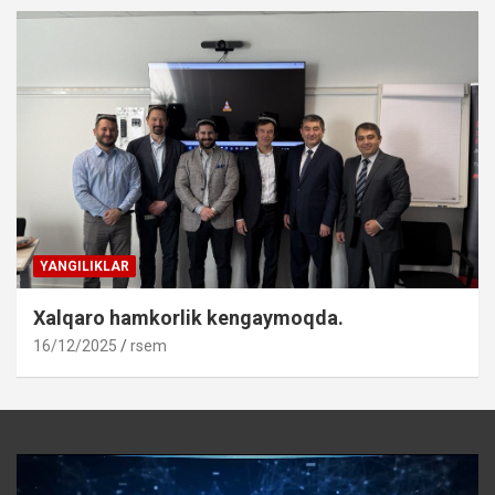
YANGILIKLAR
Xalqaro hamkorlik kengaymoqda.
16/12/2025
rsem
Video
Player