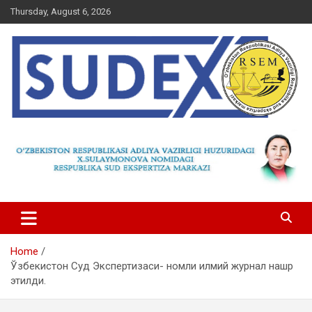
Skip
Thursday, August 6, 2026
to
content
Home
Ўзбекистон Суд Экспертизаси- номли илмий журнал нашр
этилди.