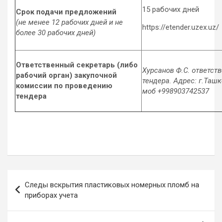
15 рабочих дней
Срок подачи предложений
(не менее 12 рабочих дней и не
https://etender.uzex.uz/
более 30 рабочих дней)
Ответственный секретарь (либо
Хурсанов Ф.С. ответст
рабочий орган) закупочной
тендера. Адрес: г.Ташк
комиссии по проведению
моб +998903742537
тендера
Post
Следы вскрытия пластиковых номерных пломб на
navigation
приборах учета