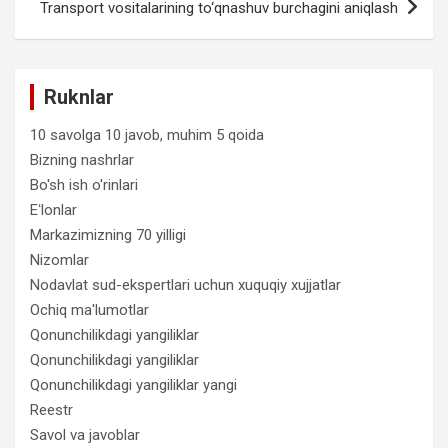
Transport vositalarining to‘qnashuv burchagini aniqlash
Ruknlar
10 savolga 10 javob, muhim 5 qoida
Bizning nashrlar
Bo'sh ish o'rinlari
Eʻlonlar
Markazimizning 70 yilligi
Nizomlar
Nodavlat sud-ekspertlari uchun xuquqiy xujjatlar
Ochiq ma'lumotlar
Qonunchilikdagi yangiliklar
Qonunchilikdagi yangiliklar
Qonunchilikdagi yangiliklar yangi
Reestr
Savol va javoblar