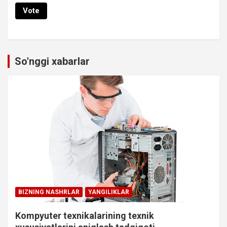
So'nggi xabarlar
BIZNING NASHRLAR
YANGILIKLAR
Kompyuter texnikalarining texnik