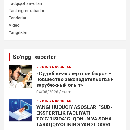
Tadqiqot savollari
Tanlangan xabarlar
Tenderlar
Video
Yangiliklar
So’nggi xabarlar
BIZNING NASHRLAR
«Судебно-экспертное бюро» –
новшество законодательства и
зарубежный опыт»
04/08/2026
rsem
BIZNING NASHRLAR
YANGI HUQUQIY ASOSLAR: “SUD-
EKSPERTLIK FAOLIYATI
TOʻGʻRISIDA”GI QONUN VA SOHA
TARAQQIYOTINING YANGI DAVRI