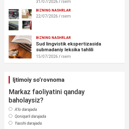
31/07/2026
rsem
BIZNING NASHRLAR
22/07/2026
rsem
BIZNING NASHRLAR
Sud lingvistik ekspertizasida
submadaniy leksika tahlili
15/07/2026
rsem
Ijtimoiy so’rovnoma
Markaz faoliyatini qanday
baholaysiz?
A’lo darajada
Qoniqarli darajada
Yaxshi darajada