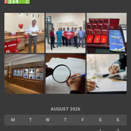
AUGUST 2026
M
T
W
T
F
S
S
1
2