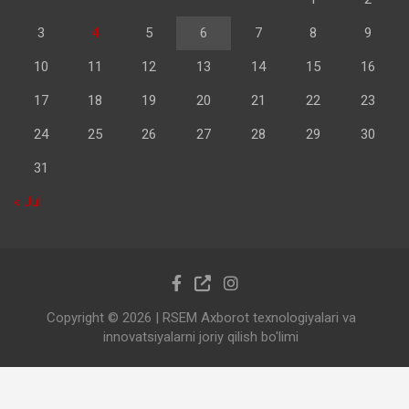
3
4
5
6
7
8
9
10
11
12
13
14
15
16
17
18
19
20
21
22
23
24
25
26
27
28
29
30
31
« Jul
Copyright © 2026
| RSEM Axborot texnologiyalari va
innovatsiyalarni joriy qilish bo'limi