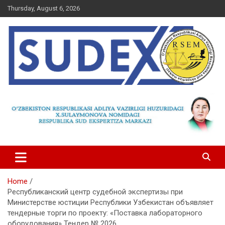
Skip
Thursday, August 6, 2026
to
content
Home
Республиканский центр судебной экспертизы при
Министерстве юстиции Республики Узбекистан объявляет
тендерные торги по проекту: «Поставка лабораторного
оборудования» Тендер № 2026