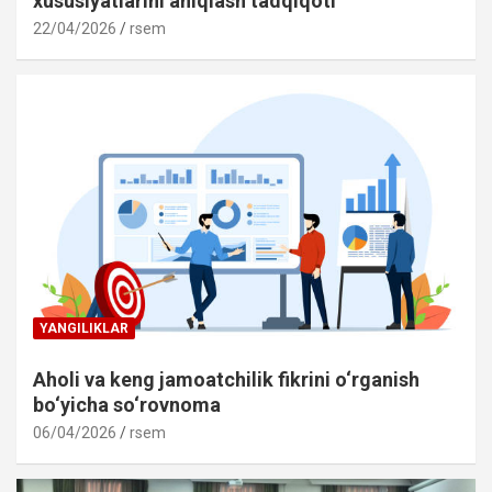
xususiyatlarini aniqlash tadqiqoti
22/04/2026
rsem
YANGILIKLAR
Aholi va keng jamoatchilik fikrini o‘rganish
bo‘yicha so‘rovnoma
06/04/2026
rsem