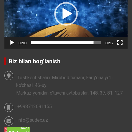
00:00
00:17
Biz bilan bog’lanish
Toshkent shahri, Mirobod tumani, Farg'ona yo'li
ko'chasi, 46-uy.
Markaz yonidan o‘tuvchi avtobuslar: 148, 37, 81, 127
+998712091155
info@sudex.uz